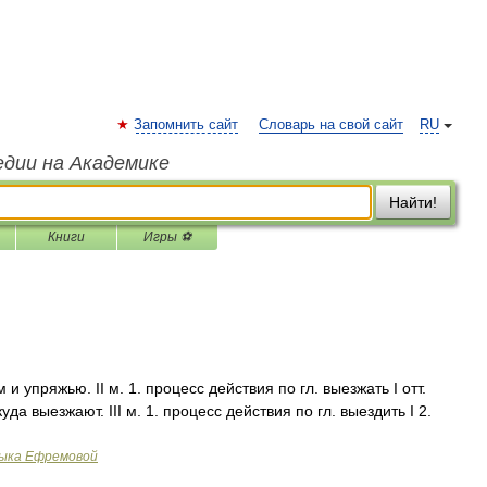
Запомнить сайт
Словарь на свой сайт
RU
едии на Академике
Найти!
Книги
Игры ⚽
и упряжью. II м. 1. процесс действия по гл. выезжать I отт.
уда выезжают. III м. 1. процесс действия по гл. выездить I 2.
зыка Ефремовой