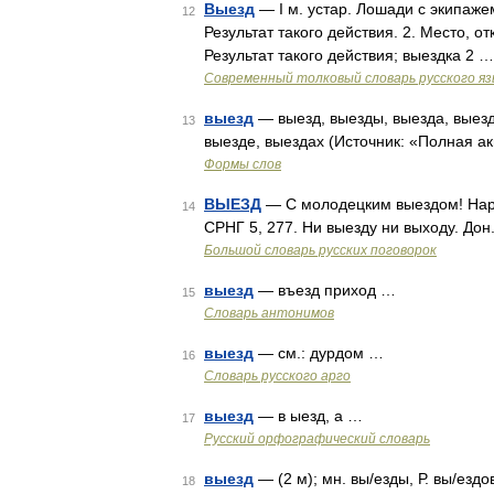
Выезд
— I м. устар. Лошади с экипажем 
12
Результат такого действия. 2. Место, отк
Результат такого действия; выездка 2 …
Современный толковый словарь русского я
выезд
— выезд, выезды, выезда, выезд
13
выезде, выездах (Источник: «Полная а
Формы слов
ВЫЕЗД
— С молодецким выездом! Наро
14
СРНГ 5, 277. Ни выезду ни выходу. Дон.
Большой словарь русских поговорок
выезд
— въезд приход …
15
Словарь антонимов
выезд
— см.: дурдом …
16
Словарь русского арго
выезд
— в ыезд, а …
17
Русский орфографический словарь
выезд
— (2 м); мн. вы/езды, Р. вы/езд
18