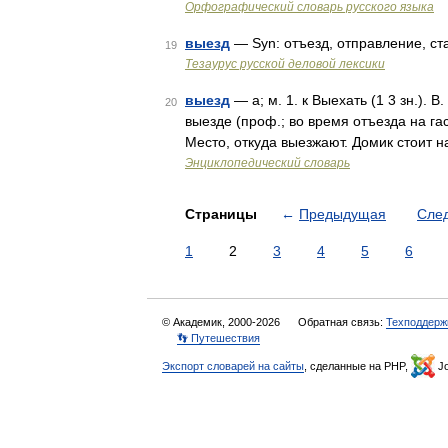
Орфографический словарь русского языка
выезд
— Syn: отъезд, отправление, ста
19
Тезаурус русской деловой лексики
выезд
— а; м. 1. к Выехать (1 3 зн.). В
20
выезде (проф.; во время отъезда на гас
Место, откуда выезжают. Домик стоит 
Энциклопедический словарь
Страницы
←
Предыдущая
Сле
1
2
3
4
5
6
© Академик, 2000-2026
Обратная связь:
Техподдерж
👣 Путешествия
Экспорт словарей на сайты
, сделанные на PHP,
Jo