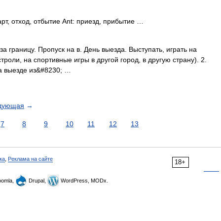
рт, отход, отбытие Ant: приезд, прибытие …
. за границу. Пропуск на в. День выезда. Выступать, играть на
троли, на спортивные игры в другой город, в другую страну). 2.
на выезде из&#8230; …
дующая
→
7
8
9
10
11
12
13
ка
,
Реклама на сайте
18+
omla,
Drupal,
WordPress, MODx.