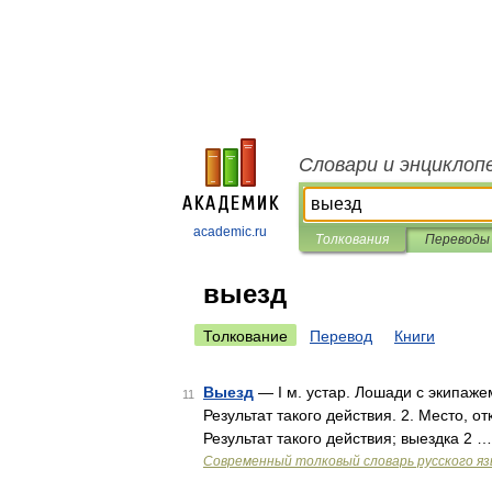
Словари и энциклоп
academic.ru
Толкования
Переводы
выезд
Толкование
Перевод
Книги
Выезд
— I м. устар. Лошади с экипажем 
11
Результат такого действия. 2. Место, отк
Результат такого действия; выездка 2 …
Современный толковый словарь русского я