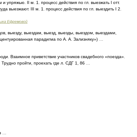
и упряжью. II м. 1. процесс действия по гл. выезжать I отт.
уда выезжают. III м. 1. процесс действия по гл. выездить I 2.
зыка Ефремовой
ов, выезду, выездам, выезд, выезды, выездом, выездами,
кцентуированная парадигма по А. А. Зализняку») …
ди. Взаимное приветствие участников свадебного «поезда».
 Трудно пройти, проехать где л. СДГ 1, 86 …
ов …